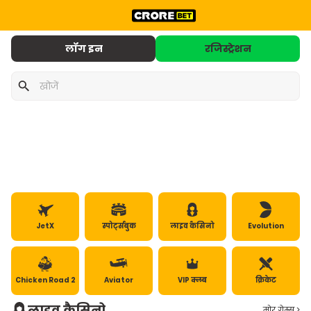
लॉग इन
रजिस्ट्रेशन
JetX
स्‍पोर्ट्सबुक‍
लाइव कैसिनो
Evolution
Chicken Road 2
Aviator
VIP क्लब
क्रिकेट
लाइव कैसिनो
मोर गेम्‍स >