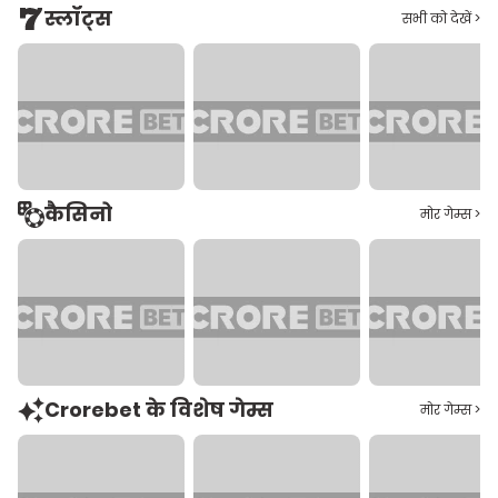
स्लॉट्स
सभी को देखें >
कैसिनो
मोर गेम्स >
Crorebet के विशेष गेम्स
मोर गेम्स >