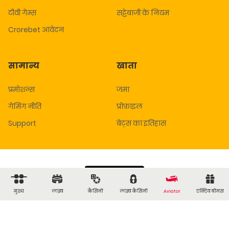
टीवी गेम्स
सट्टेबाजी के नियम
Crorebet आवेदन
सामान्य
खाता
प्रमोशन्स
जमा
गेमिंग नीति
प्रोफ़ाइल
Support
बेट्स का इतिहास
मुख्य
लाइव
कैसिनो
लाइव कैसिनो
Aviator
एक्टिव बोनस
सहायता
चैट
समस्या रिपोर्ट करें