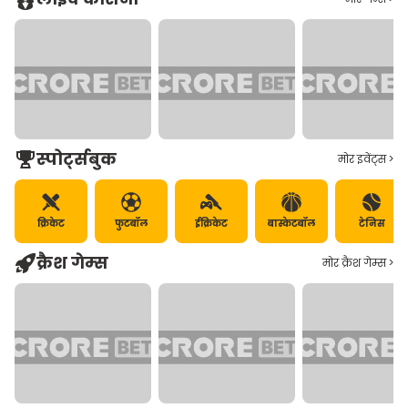
स्‍पोर्ट्सबुक‍
मोर इवेंट्स >
क्रिकेट
फुटबॉल
ईक्रिकेट
बास्‍केटबॉल
टेनिस
क्रैश गेम्‍स
मोर क्रैश गेम्स >