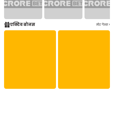
एक्टिव बोनस
मोर गेम्स >