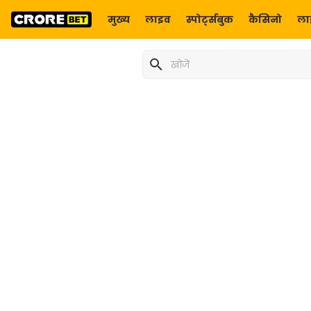
मुख्य
लाइव
स्‍पोर्ट्सबुक‍
कैसिनो
ला