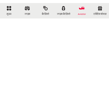
मुख्य
लाइव
कैसिनो
लाइव कैसिनो
Aviator
एक्टिव बोनस
कैसीनो
स्‍पोर्ट
कैसीनो
लाइव
लाइव कैसिनो
आगामी कार्यक्रम
टीवी गेम्स
सट्टेबाजी के नियम
Crorebet आवेदन
सामान्य
खाता
प्रमोशन्स
जमा
गेमिंग नीति
प्रोफ़ाइल