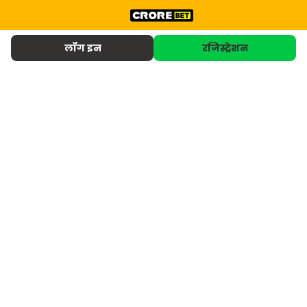
लॉग इन
रजिस्ट्रेशन